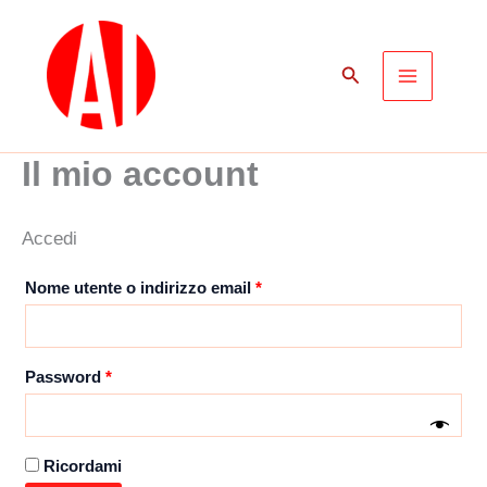
Vai
al
Cerca
contenuto
Il mio account
Accedi
Richiesto
Nome utente o indirizzo email
*
Richiesto
Password
*
Ricordami